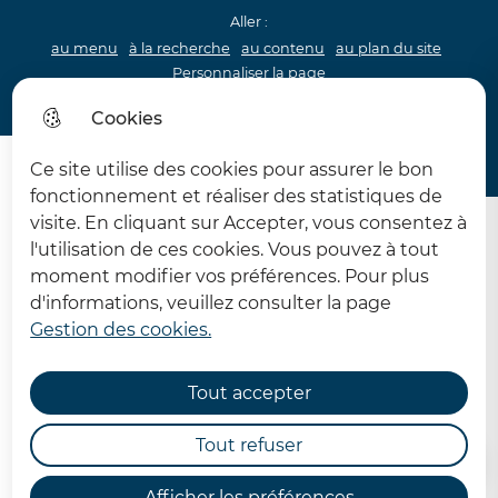
Aller :
au menu
à la recherche
au contenu
au plan du site
Personnaliser la page
Acceo
Cookies
Menu princip
Menu
Ce site utilise des cookies pour assurer le bon
Ingénierie 62
fonctionnement et réaliser des statistiques de
visite. En cliquant sur Accepter, vous consentez à
l'utilisation de ces cookies. Vous pouvez à tout
moment modifier vos préférences. Pour plus
d'informations, veuillez consulter la page
Gestion des cookies.
Des maires rencontrent leurs
pairs | visite d'écoles
Tout accepter
Tout refuser
Accueil
Afficher les préférences