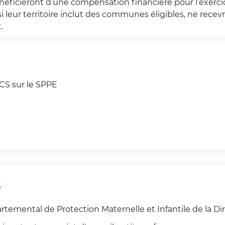
éficieront d’une compensation financière pour l’exerci
e si leur territoire inclut des communes éligibles, ne re
.
CS sur le SPPE
.
t
rtemental de Protection Maternelle et Infantile de la Dir