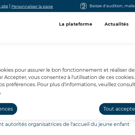
Baisse d'audition, mal
 site
Personnaliser la page
Menu principal
La plateforme
Actualités
cookies pour assurer le bon fonctionnement et réaliser de
sur Accepter, vous consentez à l'utilisation de ces cookie
nt autorités organisat
 préférences. Pour plus d'informations, veuillez consult
.
rences
Tout accepte
utorités organisatrices de l'accueil du jeune enfant