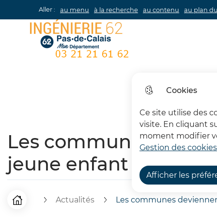
Aller :
au menu
à la recherche
au contenu
au plan du
Ingénierie 62
Cookies
Ce site utilise des 
visite. En cliquant 
Les communes devienne
moment modifier vos
Gestion des cookies
jeune enfant
Afficher les préfé
Actualités
Les communes deviennent a
F
Accueil