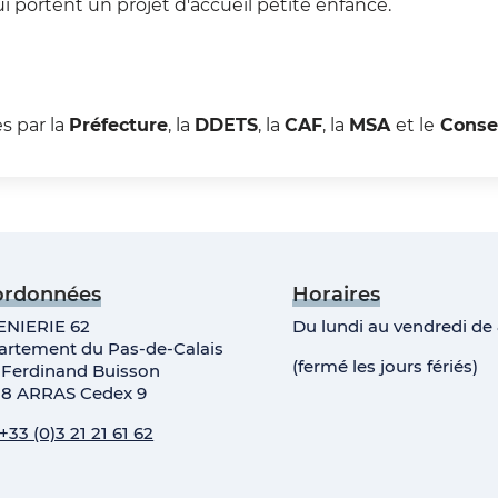
i portent un projet d'accueil petite enfance.
s par la
Préfecture
, la
DDETS
, la
CAF
, la
MSA
et le
Conse
ordonnées
Horaires
ENIERIE 62
Du lundi au vendredi de 
artement du Pas-de-Calais
(fermé les jours fériés)
 Ferdinand Buisson
18 ARRAS Cedex 9
+33 (0)3 21 21 61 62