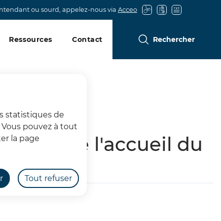
entendant ou sourd, appelez-nous via
Acceo
Ressources
Contact
Rechercher
s statistiques de
s. Vous pouvez à tout
rices de l'accueil du
er la page
r
Tout refuser