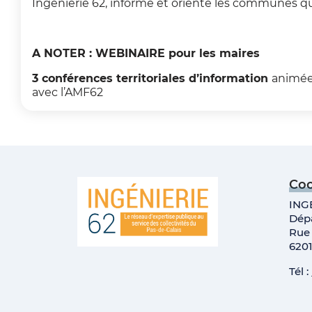
Ingénierie 62, informe et oriente les communes qu
A NOTER : WEBINAIRE pour les maires
3 conférences territoriales
d’information
animée
avec l’AMF62
Co
ING
Dép
Rue
620
Tél :