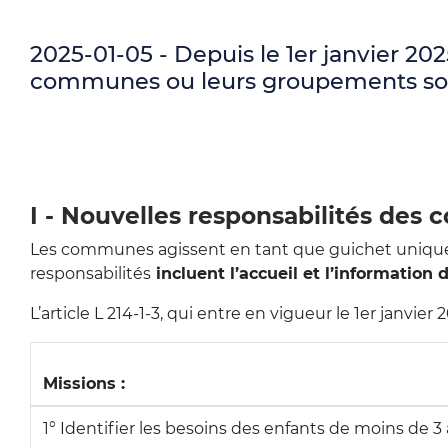
i
l
2025-01-05 - Depuis le 1er janvier 202
communes ou leurs groupements sont "
d
'
A
r
I - Nouvelles responsabilités des
i
Les communes agissent en tant que guichet unique pou
responsabilités
incluent l’accueil et l’information 
a
L’article L 214-1-3, qui entre en vigueur le 1er jan
n
e
Missions :
1° Identifier les besoins des enfants de moins de 3 