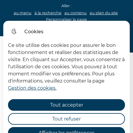
Aller :
au menu
à la recherche
au contenu
au plan du site
Personnaliser la page
Acceo
Cookies
Menu princip
Menu
Ce site utilise des cookies pour assurer le bon
Ingénierie 62
fonctionnement et réaliser des statistiques de
visite. En cliquant sur Accepter, vous consentez à
l'utilisation de ces cookies. Vous pouvez à tout
moment modifier vos préférences. Pour plus
d'informations, veuillez consulter la page
Gestion des cookies.
Réforme de l’apostille et de
la légalisation
Tout accepter
Tout refuser
Accueil
Afficher les préférences